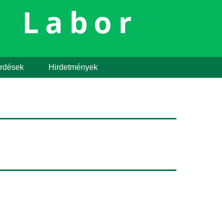
i Labor
érdések
Hirdetmények