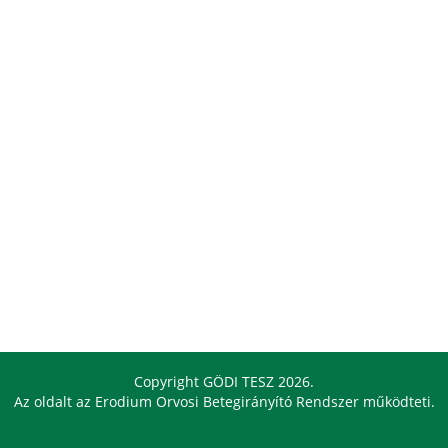
Copyright GÖDI TESZ 2026.
Az oldalt az
Erodium Orvosi Betegirányító Rendszer
működteti.