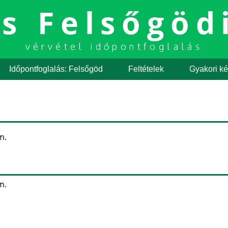
és Felsőgöd
vérvétel időpontfoglalás
Időpontfoglalás: Felsőgöd
Feltételek
Gyakori k
m.
m.